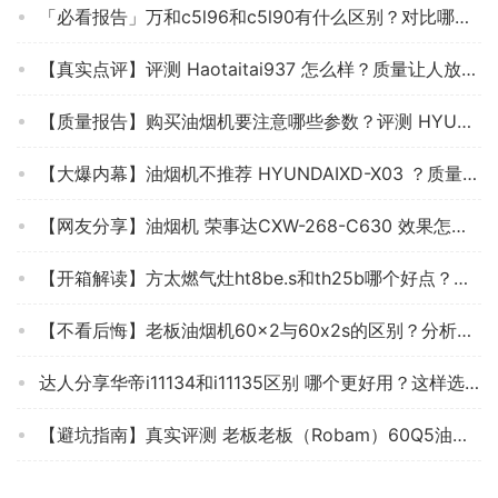
「必看报告」万和c5l96和c5l90有什么区别？对比哪款性价比更高
【真实点评】评测 Haotaitai937 怎么样？质量让人放心吗？使用两个月反馈！
【质量报告】购买油烟机要注意哪些参数？评测 HYUNDAI中式 怎么样？好用吗？
【大爆内幕】油烟机不推荐 HYUNDAIXD-X03 ？质量怎么样？评测真的很坑吗?
【网友分享】油烟机 荣事达CXW-268-C630 效果怎么样？为什么评价这样说？求测评！
【开箱解读】方太燃气灶ht8be.s和th25b哪个好点？评测结果不看后悔
【不看后悔】老板油烟机60×2与60x2s的区别？分析哪款更适合你
达人分享华帝i11134和i11135区别 哪个更好用？这样选不盲目
【避坑指南】真实评测 老板老板（Robam）60Q5油烟机 优缺点，教你怎么样挑选质量好的油烟机 ！