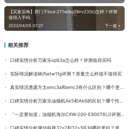
【买家后悔】西门子bcd-271w(kg28nv230c)怎样？评测
值得入手吗
2022/04/05 07:27
下一篇 »
相关推荐
口碑实情分析万家乐iql83a怎么样？评测值得买吗
实际情况解读林内etw11g评测？质量怎么样值不值得买
真实情况透露方太emc3a和emc3有什么区别？哪个更合适
口碑实情分析万家乐油烟机Ak5和Ak6的区别？哪个性价比高、质量更好
「一定要知道」油烟机海尔CXW-200-E900T6(J)评测报告怎么样？质量不靠谱？
口碑实情分析康佳电视32s2和32s3区别哪款更好？谁是性价比之王