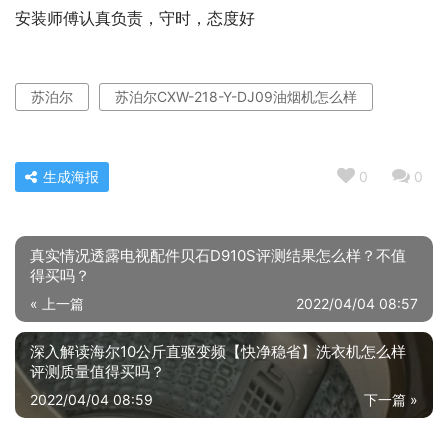
安装师傅认真负责，守时，态度好
苏泊尔
苏泊尔CXW-218-Y-DJ09油烟机怎么样
生成海报
0
0
真实情况透露电视配件贝石D910S评测结果怎么样？不值
得买吗？
« 上一篇
2022/04/04 08:57
深入解读海尔10公斤直驱变频【快净稳省】洗衣机怎么样
评测质量值得买吗？
2022/04/04 08:59
下一篇 »