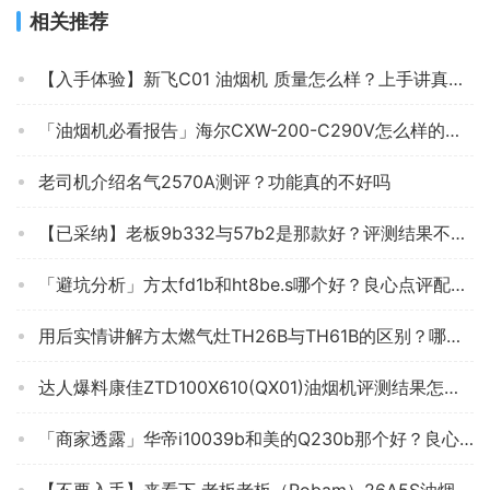
相关推荐
【入手体验】新飞C01 油烟机 质量怎么样？上手讲真相？ 评测分析好吗？
「油烟机必看报告」海尔CXW-200-C290V怎么样的质量，评测为什么这样？
老司机介绍名气2570A测评？功能真的不好吗
【已采纳】老板9b332与57b2是那款好？评测结果不看后悔
「避坑分析」方太fd1b和ht8be.s哪个好？良心点评配置区别
用后实情讲解方太燃气灶TH26B与TH61B的区别？哪个性价比高、质量更好
达人爆料康佳ZTD100X610(QX01)油烟机评测结果怎么样？不值得买吗？
「商家透露」华帝i10039b和美的Q230b那个好？良心点评配置区别