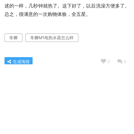
述的一样，几秒钟就热了。这下好了，以后洗澡方便多了。 
总之，很满意的一次购物体验，全五星。
冬狮
冬狮M1电热水器怎么样
生成海报
0
0
人气博主评价西门子ka50se43ti冰箱质量怎么样？功能真
的不好吗
« 上一篇
2022/04/04 08:46
使用一个月后分享tcl75v6与海信75e3f哪个好？深度剖析
功能区别
2022/04/04 08:48
下一篇 »