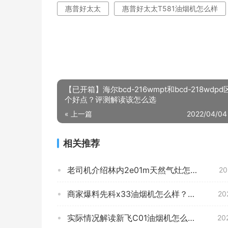
惠普好太太
惠普好太太T581油烟机怎么样
【已开箱】海尔bcd-216wmpt和bcd-218wdp
个好点？评测解读该怎么选
« 上一篇
2022/04/04
相关推荐
老司机介绍林内2e01m天然气灶怎么样？评测好不好用
20
商家爆料先科x33油烟机怎么样？评测性价比高吗
20
实际情况解读新飞C01油烟机怎么样评测质量值得买吗？
20