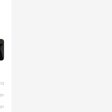
»
/12
/01
/01