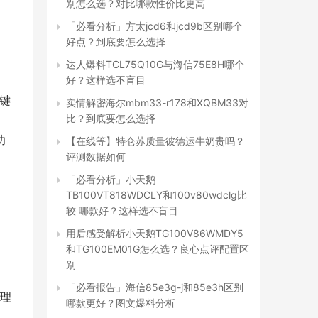
别怎么选？对比哪款性价比更高
「必看分析」方太jcd6和jcd9b区别哪个
好点？到底要怎么选择
达人爆料TCL75Q10G与海信75E8H哪个
好？这样选不盲目
键
实情解密海尔mbm33-r178和XQBM33对
比？到底要怎么选择
功
【在线等】特仑苏质量彼德运牛奶贵吗？
评测数据如何
「必看分析」小天鹅
TB100VT818WDCLY和100v80wdclg比
较 哪款好？这样选不盲目
用后感受解析小天鹅TG100V86WMDY5
和TG100EM01G怎么选？良心点评配置区
别
「必看报告」海信85e3g-j和85e3h区别
理
哪款更好？图文爆料分析