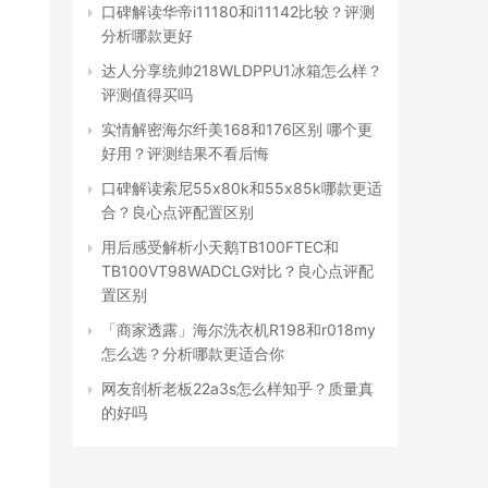
口碑解读华帝i11180和i11142比较？评测
分析哪款更好
达人分享统帅218WLDPPU1冰箱怎么样？
评测值得买吗
实情解密海尔纤美168和176区别 哪个更
好用？评测结果不看后悔
口碑解读索尼55x80k和55x85k哪款更适
合？良心点评配置区别
用后感受解析小天鹅TB100FTEC和
TB100VT98WADCLG对比？良心点评配
置区别
「商家透露」海尔洗衣机R198和r018my
怎么选？分析哪款更适合你
网友剖析老板22a3s怎么样知乎？质量真
的好吗