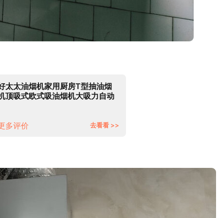
好太太油烟机家用厨房T型抽油烟
机顶吸式欧式吸油烟机大吸力自动
清洗抽烟机 按键款 90cm四键按键
+不带清洗 自行安装
更多评价
去看看 >>