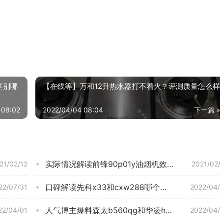
d区别哪
【在线等】万和12升热水器打不着火？评测质量怎么样
 08:02
2022/04/04 08:04
下一篇 
实际情况解读前锋90p01y油烟机效果怎么样？质量真的好吗
21/02/12
2021/02
口碑解读先科x33和cxw288哪个？评测质量好不好
22/07/31
2022/04
人气博主爆料森太b560qg和华凌h5a油烟机？应该怎么样选择
22/04/01
2022/04