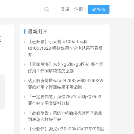
登录
注册
投稿
最新测评
避
【已开箱】小天鹅td100aftec和
td100vt828 哪款好用？评测结果不看后
悔
【买家后悔】东芝xg5和xg6区别 哪个更
好用？评测解读该怎么选
达人解密博世wap242682w和242602W
哪款好用？评测结果不看后悔
「一定要知道」海信75v1fs和海信75e3f
哪个好？图文爆料分析
「必看报告」美的za8油烟机测评？质量
到底怎么样好不好
【求测评】索尼xr75x90k和XR75X95j区