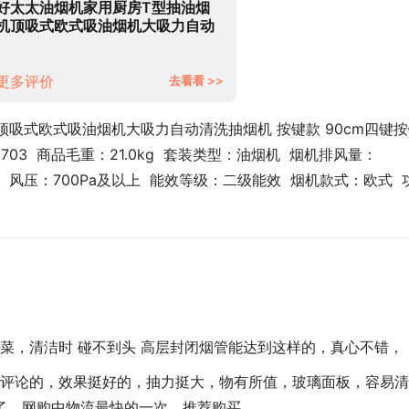
好太太油烟机家用厨房T型抽油烟
机顶吸式欧式吸油烟机大吸力自动
清洗抽烟机 按键款 90cm四键按键
+不带清洗 自行安装
更多评价
去看看 >>
吸式欧式吸油烟机大吸力自动清洗抽烟机 按键款 90cm四键按
3703  商品毛重：21.0kg  套装类型：油烟机  烟机排风量：
m  风压：700Pa及以上  能效等级：二级能效  烟机款式：欧式  
菜，清洁时 碰不到头 高层封闭烟管能达到这样的，真心不错，
评论的，效果挺好的，抽力挺大，物有所值，玻璃面板，容易清
了。网购中物流最快的一次。推荐购买