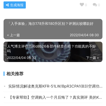
生成海报
0
0
「入手体验」海尔178升和180升区别？评测比较哪款好
« 上一篇
2022/04/04 08:30
人气博主评价万和d8b26各部件材质介绍？功能真的不好
吗
2022/04/04 08:32
下一篇 »
相关推荐
实际情况解读奥克斯KFR-51LW/BpR3CPA1(B3)空调功能评测结果，看看买家怎么样评价的
【专家帮助】空调购入一个月后悔了？真实测评 美的KFR-35GW/N8XHC3 质量怎么样，必看！