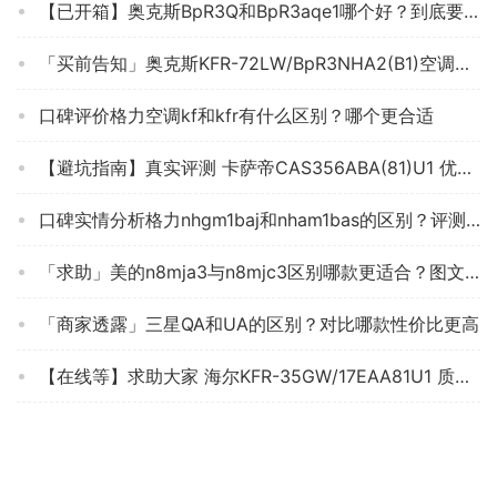
【已开箱】奥克斯BpR3Q和BpR3aqe1哪个好？到底要怎么选择
「买前告知」奥克斯KFR-72LW/BpR3NHA2(B1)空调怎么样评测质量值得买吗？
口碑评价格力空调kf和kfr有什么区别？哪个更合适
【避坑指南】真实评测 卡萨帝CAS356ABA(81)U1 优缺点，教你怎么样挑选质量好的空调 ！
口碑实情分析格力nhgm1baj和nham1bas的区别？评测质量好不好
「求助」美的n8mja3与n8mjc3区别哪款更适合？图文爆料分析
「商家透露」三星QA和UA的区别？对比哪款性价比更高
【在线等】求助大家 海尔KFR-35GW/17EAA81U1 质量好吗？空调 怎么样挑选适合自己的？