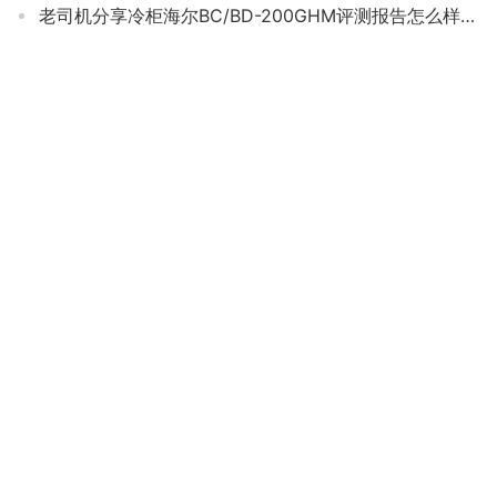
老司机分享冷柜海尔BC/BD-200GHM评测报告怎么样？质量不靠谱？
「评价性价比」星星280E与280K怎么选？图文爆料分析
良心解读海尔Bd-193mdt评测？质量怎么样值不值得买
「评价性价比」澳柯玛143升和150升区别？图文爆料分析
「深度评测」美菱bcd220at和220dt的区别？哪个性价比高、质量更好
「网友评价」海尔215sea和217sea有什么区别？分析哪款更适合你
达人爆料澳柯玛BC/BD-100h和BC/BD-100ht一样吗？深度剖析功能区别
【求反馈】美菱220DT与221DT有何区别？应该怎么样选择