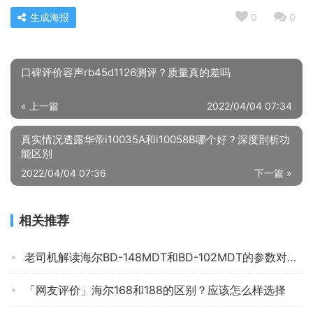
生成海报
0
0
口碑评价容声rb45d1126测评？质量真的差吗
« 上一篇
2022/04/04 07:34
真实情况透露华帝i10035A和i10058B哪个好？深度剖析功
能区别
2022/04/04 07:36
下一篇 »
相关推荐
老司机解读海尔BD-148MDT和BD-102MDT的参数对比？评测质量好不好
「网友评价」海尔168和188的区别？应该怎么样选择