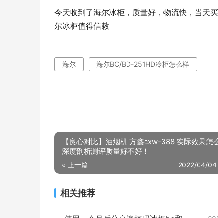
今天收到了海尔冰柜，质量好，物流快，当天买
尔冰柜值得信敕
海尔
海尔BC/BD-251HD冷柜怎么样
【良心对比】油烟机 方鑫cxw-388 实际效果怎
深度剖析测评质量好不好！
« 上一篇
2022/04/04
相关推荐