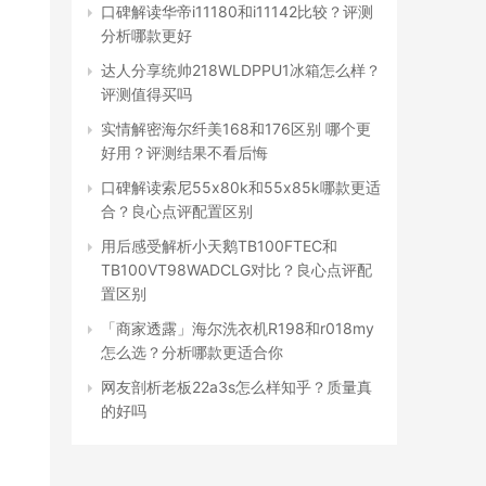
口碑解读华帝i11180和i11142比较？评测
分析哪款更好
达人分享统帅218WLDPPU1冰箱怎么样？
评测值得买吗
实情解密海尔纤美168和176区别 哪个更
好用？评测结果不看后悔
口碑解读索尼55x80k和55x85k哪款更适
合？良心点评配置区别
用后感受解析小天鹅TB100FTEC和
TB100VT98WADCLG对比？良心点评配
置区别
「商家透露」海尔洗衣机R198和r018my
怎么选？分析哪款更适合你
网友剖析老板22a3s怎么样知乎？质量真
的好吗