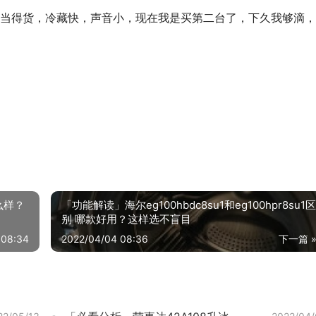
当得货，冷藏快，声音小，现在我是买第二台了，下久我够滴，
么样？
「功能解读」海尔eg100hbdc8su1和eg100hpr8su1区
别 哪款好用？这样选不盲目
 08:34
2022/04/04 08:36
下一篇 