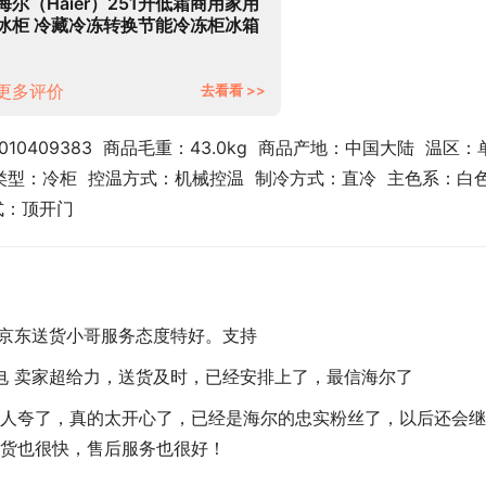
海尔（Haier）251升低霜商用家用
冰柜 冷藏冷冻转换节能冷冻柜冰箱
冷柜BC/BD-251HD
更多评价
去看看 >>
010409383  商品毛重：43.0kg  商品产地：中国大陆  温区：
L  类型：冷柜  控温方式：机械控温  制冷方式：直冷  主色系：白
方式：顶开门
京东送货小哥服务态度特好。支持
度电 卖家超给力，送货及时，已经安排上了，最信海尔了
人夸了，真的太开心了，已经是海尔的忠实粉丝了，以后还会继
货也很快，售后服务也很好！