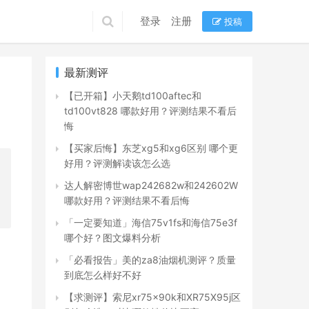
登录
注册
投稿
最新测评
【已开箱】小天鹅td100aftec和
td100vt828 哪款好用？评测结果不看后
悔
【买家后悔】东芝xg5和xg6区别 哪个更
好用？评测解读该怎么选
达人解密博世wap242682w和242602W
哪款好用？评测结果不看后悔
「一定要知道」海信75v1fs和海信75e3f
哪个好？图文爆料分析
「必看报告」美的za8油烟机测评？质量
到底怎么样好不好
【求测评】索尼xr75x90k和XR75X95j区