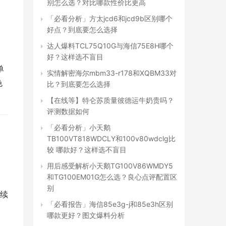
别怎么选？对比哪款性价比更高
「必看分析」方太jcd6和jcd9b区别哪个
好点？到底要怎么选择
达人爆料TCL75Q10G与海信75E8H哪个
好？这样选不盲目
单
实情解密海尔mbm33-r178和XQBM33对
色
比？到底要怎么选择
【在线等】特仑苏质量彼德运牛奶贵吗？
评测数据如何
「必看分析」小天鹅
TB100VT818WDCLY和100v80wdclg比
较 哪款好？这样选不盲目
用后感受解析小天鹅TG100V86WMDY5
和TG100EM01G怎么选？良心点评配置区
别
续
「必看报告」海信85e3g-j和85e3h区别
哪款更好？图文爆料分析