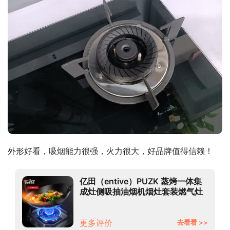
外形好看，吸烟能力很强，火力很大，好品牌值得信赖！
亿田（entive）PUZK 蒸烤一体集
成灶侧吸抽油烟机烟灶套装燃气灶
黑晶工艺台面 天然气
更多评价
去看看 >>