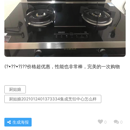
(?•??•?)??价格超优惠，性能也非常棒，完美的一次购物
厨姑娘
厨姑娘2021012401373334集成烹饪中心怎么样
生成海报
0
0