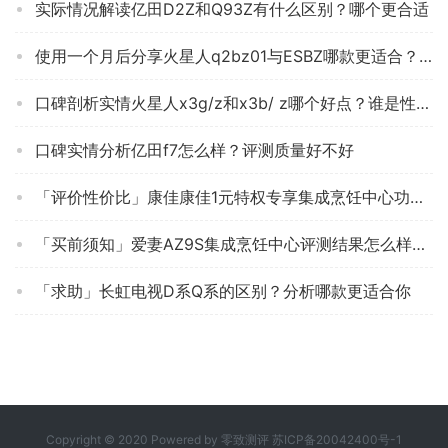
实际情况解读亿田D2Z和Q93Z有什么区别？哪个更合适
使用一个月后分享火星人q2bz01与ESBZ哪款更适合？谁是性价比之王
口碑剖析实情火星人x3g/z和x3b/ z哪个好点？谁是性价比之王
口碑实情分析亿田f7怎么样？评测质量好不好
「评价性价比」康佳康佳1元特权专享集成烹饪中心功能评测结果，看看买家怎么样评价的
「买前须知」爱妻AZ9S集成烹饪中心评测结果怎么样？不值得买吗？
「求助」长虹电视D系Q系的区别？分析哪款更适合你
Copyright © 2020 Powered by
零致测评
苏ICP备20042400号-1