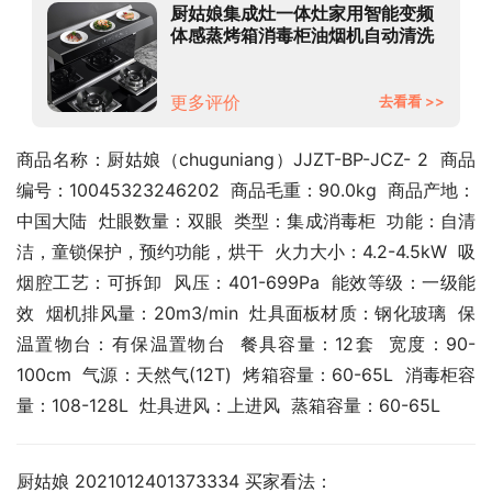
厨姑娘集成灶一体灶家用智能变频
体感蒸烤箱消毒柜油烟机自动清洗
侧吸式下排烟灶消环保一体灶套装
900双门蒸烤消（蜂网） 天然气
更多评价
去看看 >>
商品名称：厨姑娘（chuguniang）JJZT-BP-JCZ- 2  商品
编号：10045323246202  商品毛重：90.0kg  商品产地：
中国大陆  灶眼数量：双眼  类型：集成消毒柜  功能：自清
洁，童锁保护，预约功能，烘干  火力大小：4.2-4.5kW  吸
烟腔工艺：可拆卸  风压：401-699Pa  能效等级：一级能
效  烟机排风量：20m3/min  灶具面板材质：钢化玻璃  保
温置物台：有保温置物台  餐具容量：12套  宽度：90-
100cm  气源：天然气(12T)  烤箱容量：60-65L  消毒柜容
量：108-128L  灶具进风：上进风  蒸箱容量：60-65L
厨姑娘 2021012401373334 买家看法：