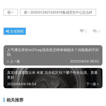
偌一
偌一2020012401343474集成烹饪中心怎么样
生成海报
0
0
人气博主评价tcl21csp洗衣机怎样单独脱水？功能真的不好
吗
« 上一篇
2022/04/04 08:52
真实情况透露云米 米家 洗衣机区别？哪个性价比高、质量
更好
2022/04/04 08:54
下一篇 »
相关推荐