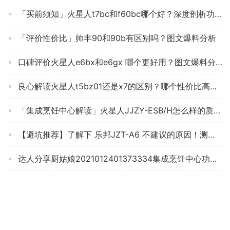
「买前须知」火星人t7bc和f60bc哪个好？深度剖析功能区别
「评价性价比」帅丰90和90b有区别吗？图文爆料分析
口碑评价火星人e6bx和e6gx 哪个更好用？图文爆料分析
良心解读火星人t5bz01还是x7的区别？哪个性价比高、质量更好
「集成烹饪中心解读」火星人JJZY-ESB/H怎么样的质量，评测为什么这样？
【避坑推荐】了解下 乐邦JZT-A6 不建议的原因！测评买集成烹饪中心怎么样看质量！
达人分享厨姑娘2021012401373334集成烹饪中心功能评测结果，看看买家怎么样评价的
「商家透露」帅丰90和90b有区别吗？应该怎么样选择
人气博主评价集成烹饪中心康佳KJZ怎么样评测质量值得买吗？