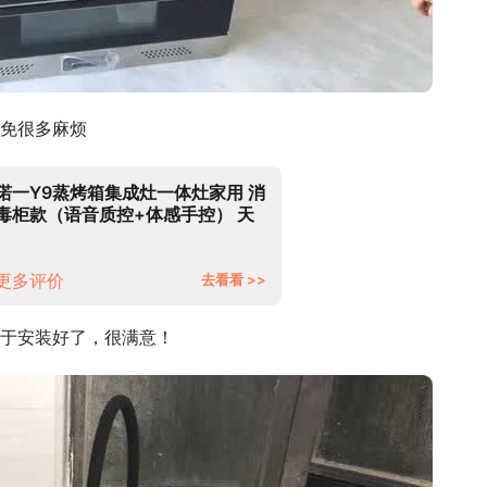
免很多麻烦
偌一Y9蒸烤箱集成灶一体灶家用 消
毒柜款（语音质控+体感手控） 天
然气
更多评价
去看看 >>
于安装好了，很满意！