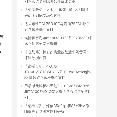
别怎么选？对比哪款性价比更高
「必看分析」方太jcd6和jcd9b区别哪个
好点？到底要怎么选择
达人爆料TCL75Q10G与海信75E8H哪个
好？这样选不盲目
效等
实情解密海尔mbm33-r178和XQBM33对
比？到底要怎么选择
保
 
【在线等】特仑苏质量彼德运牛奶贵吗？
评测数据如何
「必看分析」小天鹅
TB100VT818WDCLY和100v80wdclg比
较 哪款好？这样选不盲目
用后感受解析小天鹅TG100V86WMDY5
和TG100EM01G怎么选？良心点评配置区
别
「必看报告」海信85e3g-j和85e3h区别
哪款更好？图文爆料分析