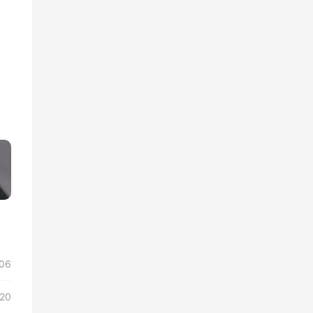
»
/06
/20