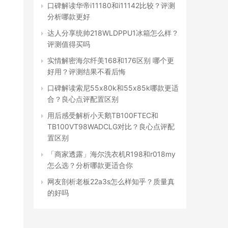
口碑解读华帝i11180和i11142比较？评测
分析哪款更好
达人分享统帅218WLDPPU1冰箱怎么样？
评测值得买吗
实情解密海尔纤美168和176区别 哪个更
好用？评测结果不看后悔
口碑解读索尼55x80k和55x85k哪款更适
合？良心点评配置区别
用后感受解析小天鹅TB100FTEC和
TB100VT98WADCLG对比？良心点评配
置区别
「商家透露」海尔洗衣机R198和r018my
怎么选？分析哪款更适合你
网友剖析老板22a3s怎么样知乎？质量真
的好吗