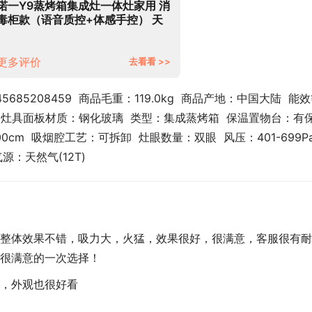
偌一Y9蒸烤箱集成灶一体灶家用 消
毒柜款（语音质控+体感手控） 天
然气
更多评价
去看看 >>
5685208459  商品毛重：119.0kg  商品产地：中国大陆  能
上  灶具面板材质：钢化玻璃  类型：集成蒸烤箱  保温置物台：有
cm  吸烟腔工艺：可拆卸  灶眼数量：双眼  风压：401-699Pa 
源：天然气(12T)
整体效果不错，吸力大，火猛，效果很好，很满意，客服很有耐
很满意的一次选择！
，外观也很好看