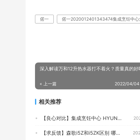
偌一
偌一2020012401343474集成烹饪中
深入解读万和12升热水器打不着火？质量真的好
« 上一篇
2022/04/04
相关推荐
【良心对比】集成烹饪中心 HYUNDAIXD-J01 实际效果怎么样？深度剖析测评质量好不好！
20
【求反馈】森歌i5Z和i5ZK区别 哪个更好用？评测结果不看后悔
20