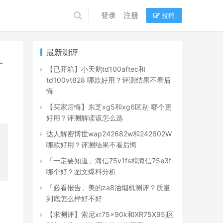
登录
注册
投稿
最新测评
什
【已开箱】小天鹅td100aftec和
td100vt828 哪款好用？评测结果不看后
悔
【买家后悔】东芝xg5和xg6区别 哪个更
好用？评测解读该怎么选
达人解密博世wap242682w和242602W
哪款好用？评测结果不看后悔
「一定要知道」海信75v1fs和海信75e3f
哪个好？图文爆料分析
「必看报告」美的za8油烟机测评？质量
到底怎么样好不好
【求测评】索尼xr75x90k和XR75X95j区