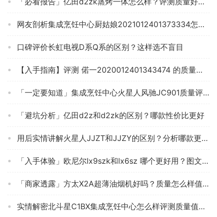
「必看报告」亿田d2zk蒸烤一体怎么样？评测质量好不好
网友剖析集成烹饪中心厨姑娘2021012401373334怎么样评测质量值得买吗？
口碑评价长虹电视D系Q系的区别？这样选不盲目
【入手指南】评测 偌一2020012401343474 的质量怎么样，集成烹饪中心用完一个月后悔吗？
「一定要知道」集成烹饪中心火星人风驰JC901质量评测怎么样好不好用？
「避坑分析」亿田d2z和d2zk的区别？哪款性价比更好
用后实情讲解火星人JJZT和JJZY的区别？分析哪款更适合你
「入手体验」欧尼尔lx9szk和lx6sz 哪个更好用？图文爆料分析
「商家透露」方太X2A超薄油烟机好吗？质量怎么样值不值得买
实情解密北斗星C1BX集成烹饪中心怎么样评测质量值得买吗？