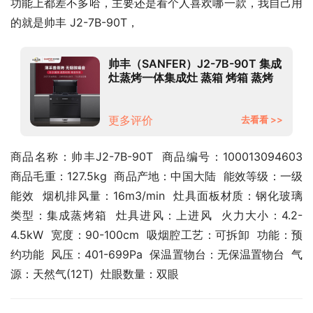
功能上都差不多哈，主要还是看个人喜欢哪一款，我自己用
的就是帅丰 J2-7B-90T，
帅丰（SANFER）J2-7B-90T 集成
灶蒸烤一体集成灶 蒸箱 烤箱 蒸烤
箱 集成一体燃气灶 操作记忆功能
天然气
更多评价
去看看 >>
商品名称：帅丰J2-7B-90T  商品编号：100013094603  
商品毛重：127.5kg  商品产地：中国大陆  能效等级：一级
能效  烟机排风量：16m3/min  灶具面板材质：钢化玻璃  
类型：集成蒸烤箱  灶具进风：上进风  火力大小：4.2-
4.5kW  宽度：90-100cm  吸烟腔工艺：可拆卸  功能：预
约功能  风压：401-699Pa  保温置物台：无保温置物台  气
源：天然气(12T)  灶眼数量：双眼