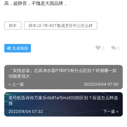
高，超静音，不愧是大国品牌，
帅丰
帅丰J2-7B-90T集成烹饪中心怎么样
生成海报
0
0
「实情必读」志高净水器P1和P3有什么区别？评测哪一款
功能更强大
« 上一篇
2022/04/04 07:30
老司机告诉你万家乐itb81a与mzt02的区别？应该怎么样选
择
2022/04/04 07:32
下一篇 »