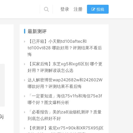
登录
注册
投稿
最新测评
【已开箱】小天鹅td100aftec和
td100vt828 哪款好用？评测结果不看后
悔
【买家后悔】东芝xg5和xg6区别 哪个更
好用？评测解读该怎么选
达人解密博世wap242682w和242602W
哪款好用？评测结果不看后悔
「一定要知道」海信75v1fs和海信75e3f
哪个好？图文爆料分析
「必看报告」美的za8油烟机测评？质量
j
到底怎么样好不好
【求测评】索尼xr75x90k和XR75X95j区