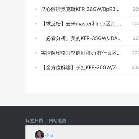
良心解读奥克斯KFR-26GW/BpR3TYC700(A1)空调功能评测结果，看看买家怎么样评价的
20
【求反馈】云米master和neo区别 哪款好用？到底要怎么选择
20
「必看分析」美的KFR-35GW/JDAN8B3E空调评测报告怎么样？质量不靠谱？
20
实情解密格力空调kf和kfr有什么区别？评测比较哪款好
20
【全方位解读】长虹KFR-26GW/ZDHQW1+R1 这款 空调质量怎么样？优劣分析评测结果！
20
标签归档
网站地图
Copyright © 2020 Powered by
零致测评
苏ICP备20042400号-1
小白