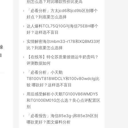
别怎么选？对比哪款性价比更高
「必看分析」方太jcd6和jcd9b区别哪个
好点？到底要怎么选择
达人爆料TCL75Q10G与海信75E8H哪个
好？这样选不盲目
实情解密海尔mbm33-r178和XQBM33对
操
比？到底要怎么选择
自
【在线等】特仑苏质量彼德运牛奶贵吗？
评测数据如何
「必看分析」小天鹅
TB100VT818WDCLY和100v80wdclg比
较 哪款好？这样选不盲目
用后感受解析小天鹅TG100V86WMDY5
和TG100EM01G怎么选？良心点评配置区
别
「必看报告」海信85e3g-j和85e3h区别
哪款更好？图文爆料分析