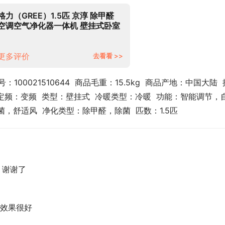
格力（GREE）1.5匹 京淳 除甲醛
空调空气净化器一体机 壁挂式卧室
空调挂机KFR-35GW/NhCf1BGj以
旧换新
更多评价
去看看 >>
号：100021510644  商品毛重：15.5kg  商品产地：中国大陆  
/定频：变频  类型：壁挂式  冷暖类型：冷暖  功能：智能调节，
，舒适风  净化类型：除甲醛，除菌  匹数：1.5匹
，谢谢了
效果很好