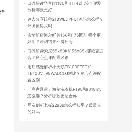
口碑解读华帝i11180和i11142比较？评测
分析哪款更好
活
达人分享统帅218WLDPPU1冰箱怎么样？
评测值得买吗
实情解密海尔纤美168和176区别 哪个更
好用？评测结果不看后悔
口碑解读索尼55x80k和55x85k哪款更适
合？良心点评配置区别
用后感受解析小天鹅TB100FTEC和
TB100VT98WADCLG对比？良心点评配
置区别
「商家透露」海尔洗衣机R198和r018my
怎么选？分析哪款更适合你
网友剖析老板22a3s怎么样知乎？质量真
的好吗