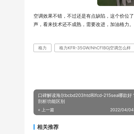
空调效果不错，不过还是有点缺陷，这个价位了
声，看来技术还不成熟，需要改进，加油格力。
格力
格力KFR-35GW/NhCf1BGj空调怎么样
口碑解读海尔bcbd203htd和fcd-215sea哪款
剖析功能区别
« 上一篇
2022/04/04
相关推荐