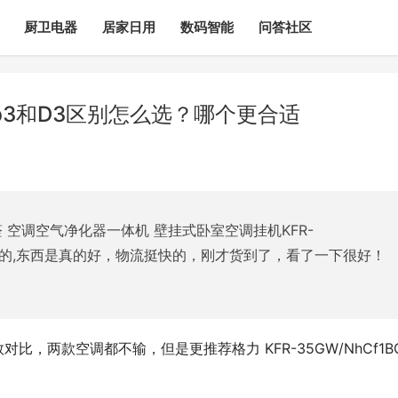
厨卫电器
居家日用
数码智能
问答社区
bb3和D3区别怎么选？哪个更合适
甲醛 空调空气净化器一体机 壁挂式卧室空调挂机KFR-
产品挺好的,东西是真的好，物流挺快的，刚才货到了，看了一下很好！
数对比，两款空调都不输，但是更推荐格力 KFR-35GW/NhCf1BG