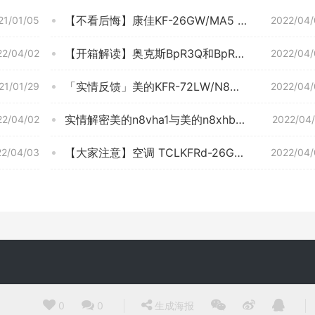
【不看后悔】康佳KF-26GW/MA5 值得入手吗？空调评测怎么样，分析质量好不好？
21/01/05
2022/04/
【开箱解读】奥克斯BpR3Q和BpR3aqe1有什么不同？评测哪款值得买
22/04/02
2022/04/
「实情反馈」美的KFR-72LW/N8MKA1A空调功能评测结果，看看买家怎么样评价的
21/01/29
2022/04/
实情解密美的n8vha1与美的n8xhb1哪款更好？到底要怎么选择
22/04/02
2022/04
【大家注意】空调 TCLKFRd-26GW/D-STA11Bp(B1) 实际质量怎么样？差强人意？测评大揭秘
22/04/03
2022/04/
0
0
生成海报