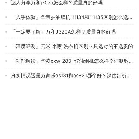
达人分享万和j757a怎么样？质量真的好吗
「入手体验」华帝抽油烟机i11134和i11135区别怎么选？对比哪款性价比更高
「一定要了解」万和J320A怎样？质量真的好吗
「深度评测」云米 米家 洗衣机区别？只选对的不选贵的
「功能解读」华凌cxw-280-h7油烟机怎么样？评测数据如何
真实情况透露万家乐as131和as831哪个好？深度剖析功能区别
使用一个月后分享万家乐AL031侧吸抽油烟机怎么样？评测质量好吗
Copyright © 2020 Powered by
零致测评
苏ICP备20042400号-1