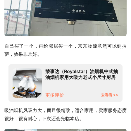
自己买了一个，再给邻居买一个，京东物流竟然可以到拉
萨，效果非常好。
荣事达（Royalstar）油烟机中式抽
油烟机家用大吸力老式小尺寸厨房
顶吸式脱排老款油烟机 【16立方经
典款】全封闭电机+按键款（自行
安装）
更多评价
去看看 >>
吸油烟机风吸力大，而且很精致，适合家用，卖家服务态度
很好，很有耐心，下次还会光临本店。