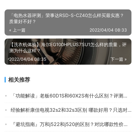
「电热水器评测」荣事达RSD-S-CZ40怎么样买最实惠？
质量好不好？
« 上一篇
2022/04/04 08:33
【洗衣机体验】海尔EG100HPLUS7SU1怎么样的质量，评
测为什么这样？
2022/04/04 08:35
下一篇 »
相关推荐
「功能解读」老板60D1S和60X2S有什么区别？评测比较哪款好
经验解析康佳电视32s2和32s3区别 哪款好用？只选对的不选贵的
『避坑指南』万和j522和j520的区别？对比哪款性价比更高