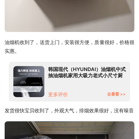
油烟机收到了，送货上门，安装很方便，质量很好，价格很
实惠。
韩国现代（HYUNDAI）油烟机中式
抽油烟机家用大吸力老式小尺寸厨
房顶吸式脱排老款油烟机 【高端
款】深锥滤网+自动热清洗(自行安
装)
更多评价
去看看 >>
发货很快宝贝收到了，外观大气，排烟效果很好，没有噪音