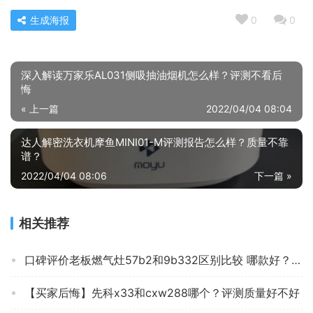
生成海报
0
0
深入解读万家乐AL031侧吸抽油烟机怎么样？评测不看后
悔
« 上一篇
2022/04/04 08:04
达人解密洗衣机摩鱼MINI01-M评测报告怎么样？质量不靠
谱？
2022/04/04 08:06
下一篇 »
相关推荐
口碑评价老板燃气灶57b2和9b332区别比较 哪款好？只选对的不选贵的
【买家后悔】先科x33和cxw288哪个？评测质量好不好