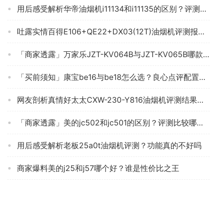
用后感受解析华帝油烟机i11134和i11135的区别？评测哪一款功能更强大
吐露实情百得E106+QE22+DX03(12T)油烟机评测报告怎么样？质量不靠谱？
「商家透露」万家乐JZT-KV064B与JZT-KV065B哪款好？评测结果不看后悔
「买前须知」康宝be16与be18怎么选？良心点评配置区别
网友剖析真情好太太CXW-230-Y816油烟机评测结果怎么样？不值得买吗？
「商家透露」美的jc502和jc501的区别？评测比较哪款好
用后感受解析老板25a0t油烟机评测？功能真的不好吗
商家爆料美的j25和j57哪个好？谁是性价比之王