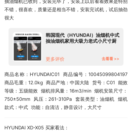
抽油烟机已收到，安装完毕了，安装上以后看着效果是特别
不错，很喜欢，质量还是相当不错，安装完试机，试后抽劲
很大
韩国现代（HYUNDAI）油烟机中式
抽油烟机家用大吸力老式小尺寸厨
房顶吸式脱排老款油烟机 【高端
款】深锥滤网+自动热清洗(自行安
装)
更多评价
去看看 >>
商品名称：HYUNDAIC01  商品编号：10045099804197  
商品毛重：12.0kg  商品产地：中国大陆  货号：C01  能效
等级：五级能效  烟机排风量：16m3/min  烟机安装尺寸：
750±50mm  风压：261-310Pa  套装类型：油烟机  烟机
款式：中式  功能：自清洁，静音设计，大尺寸
HYUNDAI XD-X05 买家看法：