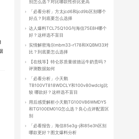
别怎么选？对比哪款性价比更高
「必看分析」方太jcd6和jcd9b区别哪个
好点？到底要怎么选择
达人爆料TCL75Q10G与海信75E8H哪个
好？这样选不盲目
 
实情解密海尔mbm33-r178和XQBM33对
烟
比？到底要怎么选择
【在线等】特仑苏质量彼德运牛奶贵吗？
评测数据如何
「必看分析」小天鹅
TB100VT818WDCLY和100v80wdclg比
较 哪款好？这样选不盲目
用后感受解析小天鹅TG100V86WMDY5
和TG100EM01G怎么选？良心点评配置区
别
「必看报告」海信85e3g-j和85e3h区别
哪款更好？图文爆料分析