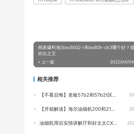
商家爆料海尔ec6002-r和es80h-ck3哪个好？
价比之王
« 上一篇
2022/04/04
相关推荐
【不看后悔】老板57b2和57b2t区别哪款更适合？评测解读该怎么选
20
【开箱解读】海尔油烟机200和219有什么区别？告诉你哪款性价比高
20
油烟机用后实情讲解厅和好太太CXW-238-809质量评测怎么样好不好用？
20