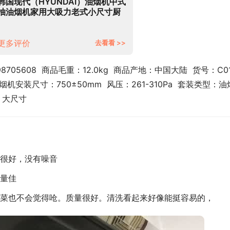
韩国现代（HYUNDAI）油烟机中式
抽油烟机家用大吸力老式小尺寸厨
房顶吸式脱排老款油烟机 【16立方
经典款】全封闭电机+自动清洗
（上门安装）
更多评价
去看看 >>
8705608  商品毛重：12.0kg  商品产地：中国大陆  货号：C01 
烟机安装尺寸：750±50mm  风压：261-310Pa  套装类型：油
，大尺寸
很好，没有噪音
量佳
菜也不会觉得呛。质量很好。清洗看起来好像能挺容易的，