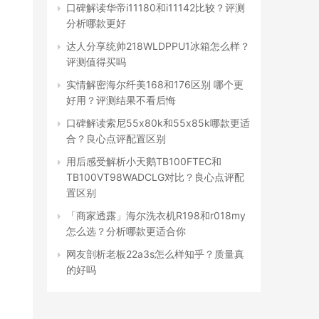
口碑解读华帝i11180和i11142比较？评测
分析哪款更好
达人分享统帅218WLDPPU1冰箱怎么样？
评测值得买吗
实情解密海尔纤美168和176区别 哪个更
好用？评测结果不看后悔
口碑解读索尼55x80k和55x85k哪款更适
合？良心点评配置区别
用后感受解析小天鹅TB100FTEC和
TB100VT98WADCLG对比？良心点评配
置区别
「商家透露」海尔洗衣机R198和r018my
怎么选？分析哪款更适合你
网友剖析老板22a3s怎么样知乎？质量真
的好吗