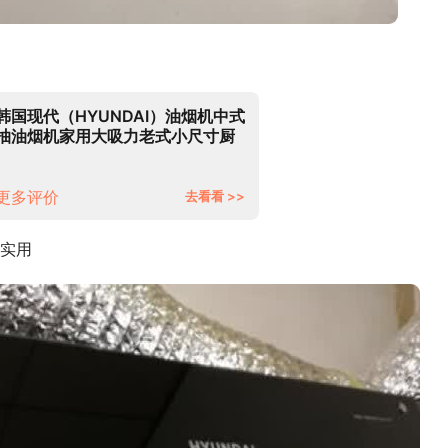
韩国现代（HYUNDAI）油烟机中式
抽油烟机家用大吸力老式小尺寸厨
房顶吸式脱排老款油烟机 【16立方
经典款】全封闭电机+自动清洗
（上门安装）
更多评价
去看看 >>
实用