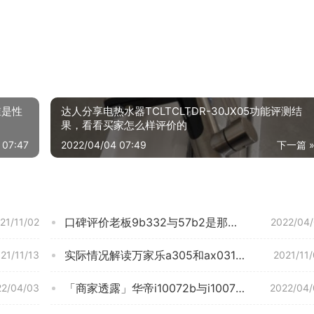
谁是性
达人分享电热水器TCLTCLTDR-30JX05功能评测结
果，看看买家怎么样评价的
 07:47
2022/04/04 07:49
下一篇 
口碑评价老板9b332与57b2是那款好？图文爆料分析
21/11/02
2022/04
实际情况解读万家乐a305和ax031哪款更好？评测结果不看后悔
21/11/13
2021/11
「商家透露」华帝i10072b与i10073b的区别？分析哪款更适合你
22/04/03
2022/04/