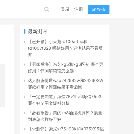
登录
注册
投稿
最新测评
【已开箱】小天鹅td100aftec和
td100vt828 哪款好用？评测结果不看后
悔
【买家后悔】东芝xg5和xg6区别 哪个更
好用？评测解读该怎么选
达人解密博世wap242682w和242602W
哪款好用？评测结果不看后悔
「一定要知道」海信75v1fs和海信75e3f
哪个好？图文爆料分析
「必看报告」美的za8油烟机测评？质量
到底怎么样好不好
【求测评】索尼xr75x90k和XR75X95j区