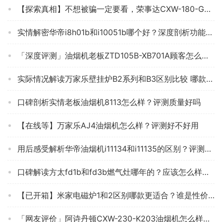
【探索真相】不想被骗一定要看，荣事达CXW-180-G601 油烟机 质量测评大曝光！怎么样？
实情解密华帝i8h01b和i10051b哪个好？深度剖析功能区别
「深度评测」油烟机老板ZTD105B-XB701A顾客怎么这样说？质量靠谱吗
实际情况解读万家乐壁挂炉B2系列和B3区别比较 哪款好？评测教你怎么选
口碑剖析实情老板油烟机8113怎么样？评测质量好吗
【在线等】万家乐AJ4油烟机怎么样？评测好不好用
用后感受解析华帝油烟机i11134和i11135的区别？评测哪一款功能更强大
口碑解读方太fd1b和fd3b燃气灶哪年的？应该怎么样选择
【已开箱】米家电磁炉1和2区别哪款更适合？谁是性价比之王
「网友评价」阿诗丹顿CXW-230-K203油烟机怎么样评测质量值得买吗？