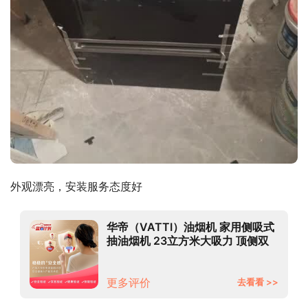
外观漂亮，安装服务态度好
华帝（VATTI）油烟机 家用侧吸式
抽油烟机 23立方米大吸力 顶侧双
吸 挥手智控 自动清洗 以旧换新
i11140
更多评价
去看看 >>