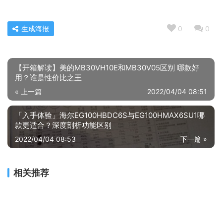
生成海报
0
0
【开箱解读】美的MB30VH10E和MB30V05区别 哪款好
用？谁是性价比之王
« 上一篇
2022/04/04 08:51
「入手体验」海尔EG100HBDC6S与EG100HMAX6SU1哪
款更适合？深度剖析功能区别
2022/04/04 08:53
下一篇 »
相关推荐
口碑实情分析华帝i11127s与i11134区别比较 哪款好？这样选不盲目
口碑解读方鑫cxw-388油烟机功能评测结果，看看买家怎么样评价的