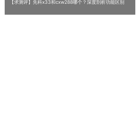
【求测评】先科x33和cxw288哪个？深度剖析功能区别
« 上一篇
2022/04/04 07:41
用后感受解析米家mj01和mj01A比较 哪款好？良心点评配
置区别
2022/04/04 07:43
下一篇 »
相关推荐
「必看报告」卡萨帝lpls3l和海尔pad5哪个好？良心点评配置区别
【真实评测】电热水器美菱MF-D303质量怎么样？买家这样说你还敢买吗？
「用过的说下」卡萨帝cec6005和60vs比较 哪款好？良心点评配置区别
「评价性价比」四季沐歌M3-CKL55/20-01电热水器质量评测怎么样好不好用？