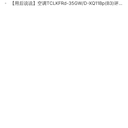
【用后说说】空调TCLKFRd-35GW/D-XQ11Bp(B3)评测结果怎么样？不值得买吗？
「评价性价比」美的n8mja3与n8mjc3区别怎么选？分析哪款更适合你
用后感受解析海尔KFR和HAS有什么不同？良心点评配置区别
空调口碑详解海信KFR-50LW/A8X730N-A3(1P63)评测报告怎么样？质量不靠谱？
老司机告诉你格力NhGc1B与NhGe3B区别 哪个更好用？到底要怎么选择
【不看后悔】格力空调72l和72lw有什么区别？评测比较哪款好
经验解析格力KFR-26GW/(26559)NhAb-3空调怎么样评测质量值得买吗？
【买家后悔】科龙xaa1与qnn3 区别哪款更适合？评测质量好不好
真实情况透露科龙qaa1和qfa1哪个好？评测解读该怎么选