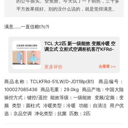
的公牛插头。全免费。今天试了一下制热，三十多
平方效果很好。别的没什么说的，就是觉得满意。
满意……一直信赖t?c?l
TCL 大2匹 新一级能效 变频冷暖 空
调立式 立柜式空调柜机客厅KFRd-
51LW/D-JD11Bp(B1)
更多评价
去看看 >>
商品名称：TCLKFRd-51LW/D-JD11Bp(B1)  商品编号：
100027085436  商品毛重：29.0kg  商品产地：中国大陆  
操控方式：键控/遥控  能效等级：一级能效  变频/定频：变
频  类型：圆柱式  冷暖类型：冷暖  功能：自清洁  用户优
选：京品空调  净化类型：抗菌  匹数：2匹