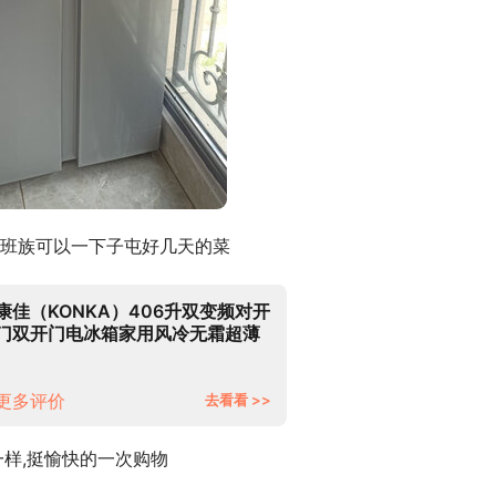
班族可以一下子屯好几天的菜
康佳（KONKA）406升双变频对开
门双开门电冰箱家用风冷无霜超薄
大容量除菌净味技术BCD-
406WEGT5SP
更多评价
去看看 >>
样,挺愉快的一次购物