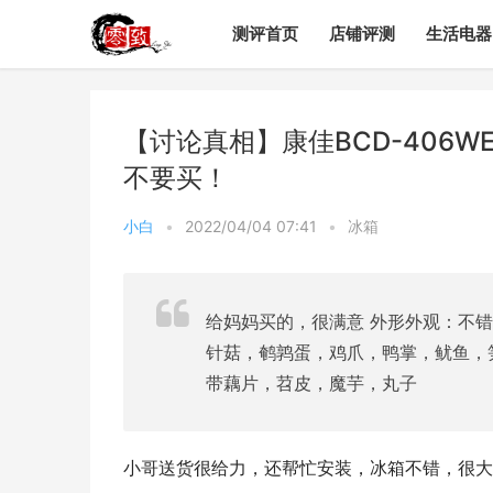
测评首页
店铺评测
生活电器
【讨论真相】康佳BCD-406W
不要买！
小白
•
2022/04/04 07:41
•
冰箱
给妈妈买的，很满意 外形外观：不错
针菇，鹌鹑蛋，鸡爪，鸭掌，鱿鱼，
带藕片，苕皮，魔芋，丸子
小哥送货很给力，还帮忙安装，冰箱不错，很大