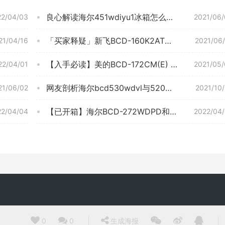
良心解读海尔451wdiyu1冰箱怎么样？质量真的差吗
22/04/03
2021/06
「买家释疑」新飞BCD-160K2AT冰箱怎么样的质量，评测为什么这样？
21/04/16
2021/06
【入手必读】美的BCD-172CM(E) 测评结果不看后悔，冰箱图文爆料质量怎么样？小白必看！
22/04/01
2021/05
网友剖析海尔bcd530wdvl与520wdpd相比？评测哪一款功能更强大
21/06/02
2021/10
【已开箱】海尔BCD-272WDPD和BCD-272WDCI有什么区别？评测比较哪款好
22/04/04
2022/04
0
0
生成海报