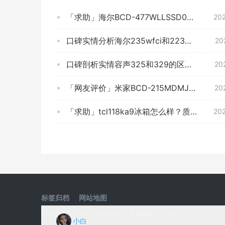
「求助」海尔BCD-477WLLSSD0S9U1是单循环还是双循环？质量真的差吗
20
口碑实情分析海尔235wfci和223wdpT那个好？评测哪一款功能更强大
20
口碑剖析实情容声325和329的区别？哪个更合适
20
「网友评价」米家BCD-215MDMJ05冰箱怎么样的质量，评测为什么这样？
20
「求助」tcl118ka9冰箱怎么样？质量真的差吗
20
标签归档
网站地图
Copyright © 2020 Powered by
零致测评
苏ICP备20042400号-1
小白