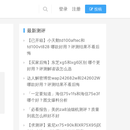
登录
注册
投稿
最新测评
【已开箱】小天鹅td100aftec和
td100vt828 哪款好用？评测结果不看后
悔
【买家后悔】东芝xg5和xg6区别 哪个更
好用？评测解读该怎么选
达人解密博世wap242682w和242602W
哪款好用？评测结果不看后悔
「一定要知道」海信75v1fs和海信75e3f
哪个好？图文爆料分析
「必看报告」美的za8油烟机测评？质量
到底怎么样好不好
【求测评】索尼xr75x90k和XR75X95j区