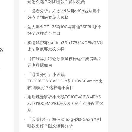
别怎么选？对比哪款性价比更高
「必看分析」方太jcd6和jcd9b区别哪个
好点？到底要怎么选择
达人爆料TCL75Q10G与海信75E8H哪个
好？这样选不盲目
实情解密海尔mbm33-r178和XQBM33对
比？到底要怎么选择
能效
【在线等】特仑苏质量彼德运牛奶贵吗？
评测数据如何
入
「必看分析」小天鹅
TB100VT818WDCLY和100v80wdclg比
较 哪款好？这样选不盲目
用后感受解析小天鹅TG100V86WMDY5
和TG100EM01G怎么选？良心点评配置区
别
「必看报告」海信85e3g-j和85e3h区别
哪款更好？图文爆料分析