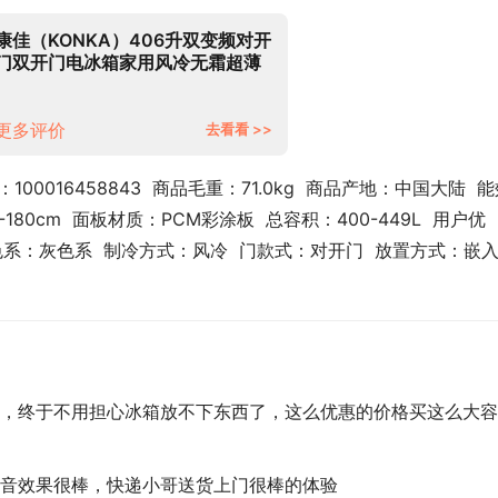
康佳（KONKA）406升双变频对开
门双开门电冰箱家用风冷无霜超薄
大容量除菌净味技术BCD-
406WEGT5SP
更多评价
去看看 >>
100016458843  商品毛重：71.0kg  商品产地：中国大陆  
180cm  面板材质：PCM彩涂板  总容积：400-449L  用户优
 主色系：灰色系  制冷方式：风冷  门款式：对开门  放置方式：嵌
，终于不用担心冰箱放不下东西了，这么优惠的价格买这么大容
音效果很棒，快递小哥送货上门很棒的体验