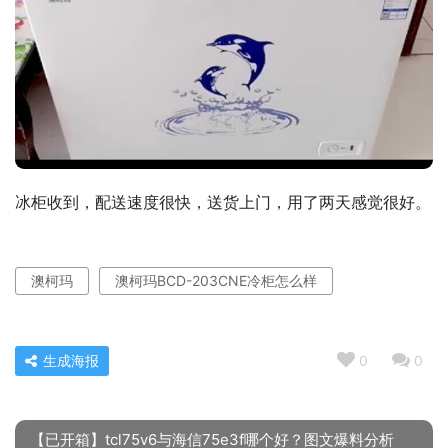
冰柜收到，配送速度很快，送货上门，用了两天感觉很好。
澳柯玛
澳柯玛BCD-203CNE冷柜怎么样
生成海报
0
0
【已开箱】tcl75v6与海信75e3f哪个好？图文爆料分析