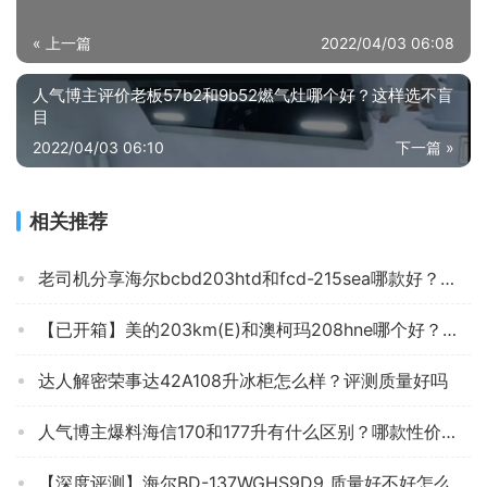
« 上一篇
2022/04/03 06:08
人气博主评价老板57b2和9b52燃气灶哪个好？这样选不盲
目
2022/04/03 06:10
下一篇 »
相关推荐
老司机分享海尔bcbd203htd和fcd-215sea哪款好？深度剖析功能区别
【已开箱】美的203km(E)和澳柯玛208hne哪个好？评测解读该怎么选
达人解密荣事达42A108升冰柜怎么样？评测质量好吗
人气博主爆料海信170和177升有什么区别？哪款性价比更好
【深度评测】海尔BD-137WGHS9D9 质量好不好怎么样？买冷柜 应该注意哪些方面细节！