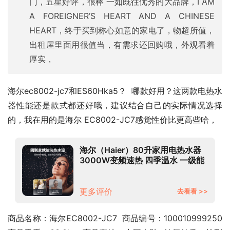
门，五星好评，很棒 一如既往优秀的大品牌，I AM
A FOREIGNER’S HEART AND A CHINESE
HEART，终于买到称心如意的家电了，物超所值，
出租屋里面用很值当，有需求还回购哦，外观看着
厚实，
海尔ec8002-jc7和ES60Hka5？  哪款好用？这两款电热水
器性能还是款式都还好哦，建议结合自己的实际情况选择
的，我在用的是海尔 EC8002-JC7感觉性价比更高些哈，
海尔（Haier）80升家用电热水器
3000W变频速热 四季温水 一级能
效节能 专利防电墙 EC8002-JC7 *
更多评价
去看看 >>
商品名称：海尔EC8002-JC7  商品编号：100010999250  