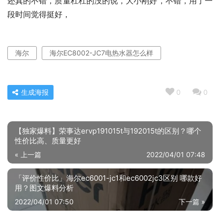
还真的不错，质量杠杠的没的说，大小刚好，不错，用了一
段时间觉得挺好，
海尔
海尔EC8002-JC7电热水器怎么样
生成海报
0
0
【独家爆料】荣事达ervp191015t与192015t的区别？哪个
性价比高、质量更好
« 上一篇
2022/04/01 07:48
「评价性价比」海尔ec6001-jc1和ec6002jc3区别 哪款好
用？图文爆料分析
2022/04/01 07:50
下一篇 »