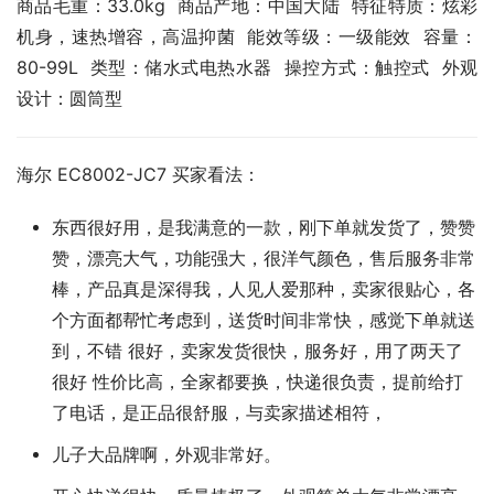
商品毛重：33.0kg  商品产地：中国大陆  特征特质：炫彩
机身，速热增容，高温抑菌  能效等级：一级能效  容量：
80-99L  类型：储水式电热水器  操控方式：触控式  外观
设计：圆筒型
海尔 EC8002-JC7 买家看法：
东西很好用，是我满意的一款，刚下单就发货了，赞赞
赞，漂亮大气，功能强大，很洋气颜色，售后服务非常
棒，产品真是深得我，人见人爱那种，卖家很贴心，各
个方面都帮忙考虑到，送货时间非常快，感觉下单就送
到，不错 很好，卖家发货很快，服务好，用了两天了
很好 性价比高，全家都要换，快递很负责，提前给打
了电话，是正品很舒服，与卖家描述相符，
儿子大品牌啊，外观非常好。