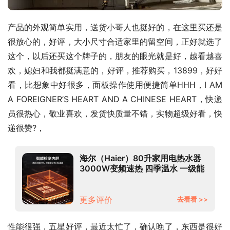
产品的外观简单实用，送货小哥人也挺好的，在这里买还是
很放心的，好评，大小尺寸合适家里的留空间，正好就选了
这个，以后还买这个牌子的，朋友的眼光就是好，越看越喜
欢，媳妇和我都挺满意的，好评，推荐购买，13899，好好
看，比想象中好很多，面板操作使用便捷简单HHH，I AM 
A FOREIGNER’S HEART AND A CHINESE HEART，快递
员很热心，敬业喜欢，发货快质量不错，实物超级好看，快
递很赞?，
海尔（Haier）80升家用电热水器
3000W变频速热 四季温水 一级能
效节能 专利防电墙 EC8002-JC7 *
更多评价
去看看 >>
性能很强，五星好评，最近太忙了，确认晚了，东西是很好