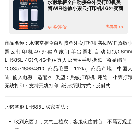
水獭掌柜全自动接单外卖打印机美
团WIFI热敏小票云打印机4G外卖商
家订单出票机自动切纸58mm
LH585L 4G(含4G卡)+真人语音
+手动撕纸
更多评价
去看看 >>
商品名称：水獭掌柜全自动接单外卖打印机美团WIFI热敏小
票云打印机4G外卖商家订单出票机自动切纸58mm 
LH585L 4G(含4G卡)+真人语音+手动撕纸  商品编号：
10035718994810  商品毛重：1.12kg  商品产地：中国大
陆  输入电源：适配器  类型：热敏打印机  用途：小票打印  
无线打印：支持无线打印  纸张探测方式：反射式
水獭掌柜 LH585L 买家看法：
收到东西了，大气上档次，客服态度耐心，不需要观望
了