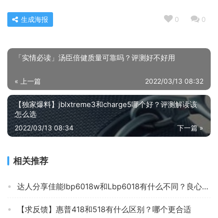
生成海报
0
0
「实情必读」汤臣倍健质量可靠吗？评测好不好用
« 上一篇
2022/03/13 08:32
【独家爆料】jblxtreme3和charge5哪个好？评测解读该
怎么选
2022/03/13 08:34
下一篇 »
相关推荐
达人分享佳能lbp6018w和Lbp6018有什么不同？良心点评配置区别
【求反馈】惠普418和518有什么区别？哪个更合适