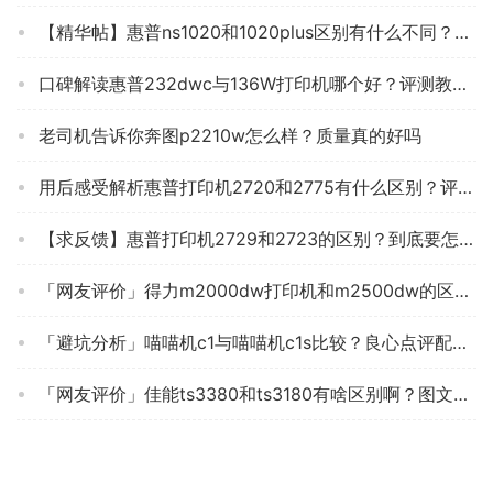
【精华帖】惠普ns1020和1020plus区别有什么不同？哪个更合适
口碑解读惠普232dwc与136W打印机哪个好？评测教你怎么选
老司机告诉你奔图p2210w怎么样？质量真的好吗
用后感受解析惠普打印机2720和2775有什么区别？评测比较哪款好
【求反馈】惠普打印机2729和2723的区别？到底要怎么选择
「网友评价」得力m2000dw打印机和m2500dw的区别？分析哪款更适合你
「避坑分析」喵喵机c1与喵喵机c1s比较？良心点评配置区别
「网友评价」佳能ts3380和ts3180有啥区别啊？图文爆料分析