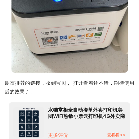
朋友推荐的链接，收到宝贝， 打开看着还不错，期待使用
后的效果了，
水獭掌柜全自动接单外卖打印机美
团WIFI热敏小票云打印机4G外卖商
家订单出票机自动切纸58mm
LH585L 4G(含4G卡)+真人语音
+手动撕纸
更多评价
去看看 >>