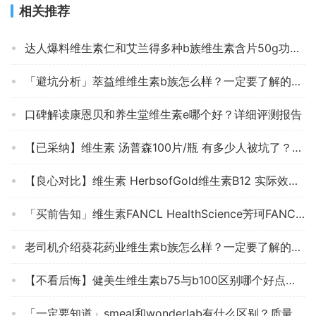
相关推荐
达人爆料维生素仁和艾兰得多种b族维生素含片50g功能评测结果，看看买家怎么样评价的
「避坑分析」萃益维维生素b族怎么样？一定要了解的评测情况
口碑解读康恩贝和养生堂维生素e哪个好？详细评测报告
【已采纳】维生素 汤普森100片/瓶 有多少人被坑了？真实的质量究竟怎么样呢？
【良心对比】维生素 HerbsofGold维生素B12 实际效果怎么样？深度剖析测评质量好不好！
「买前告知」维生素FANCL HealthScience芳珂FANCL 维生素B2维生素C片评测报告怎么样？质量不靠谱？
老司机介绍葵花药业维生素b族怎么样？一定要了解的评测情况
【不看后悔】健美生维生素b75与b100区别哪个好点？评测解读该怎么选
「一定要知道」smeal和wonderlab有什么区别？质量真的好吗