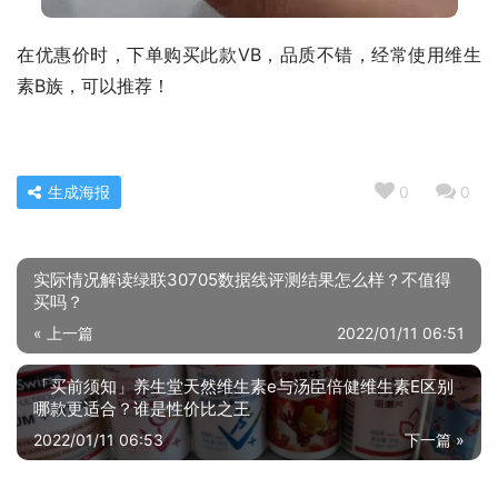
在优惠价时，下单购买此款VB，品质不错，经常使用维生
素B族，可以推荐！
生成海报
0
0
实际情况解读绿联30705数据线评测结果怎么样？不值得
买吗？
« 上一篇
2022/01/11 06:51
「买前须知」养生堂天然维生素e与汤臣倍健维生素E区别
哪款更适合？谁是性价比之王
2022/01/11 06:53
下一篇 »