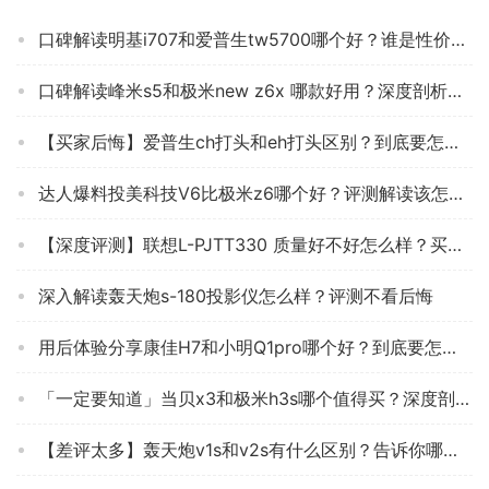
口碑解读明基i707和爱普生tw5700哪个好？谁是性价比之王
口碑解读峰米s5和极米new z6x 哪款好用？深度剖析功能区别
【买家后悔】爱普生ch打头和eh打头区别？到底要怎么选择
达人爆料投美科技V6比极米z6哪个好？评测解读该怎么选
【深度评测】联想L-PJTT330 质量好不好怎么样？买投影机 应该注意哪些方面细节！
深入解读轰天炮s-180投影仪怎么样？评测不看后悔
用后体验分享康佳H7和小明Q1pro哪个好？到底要怎么选择
「一定要知道」当贝x3和极米h3s哪个值得买？深度剖析功能区别
【差评太多】轰天炮v1s和v2s有什么区别？告诉你哪款性价比高