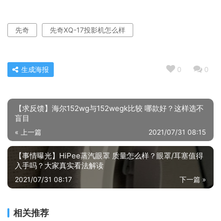
先奇
先奇XQ-17投影机怎么样
生成海报
0
0
【求反馈】海尔152wg与152wegk比较 哪款好？这样选不
盲目
« 上一篇
2021/07/31 08:15
【事情曝光】HiPee蒸汽眼罩 质量怎么样？眼罩/耳塞值得
入手吗？大家真实看法解读
2021/07/31 08:17
下一篇 »
相关推荐